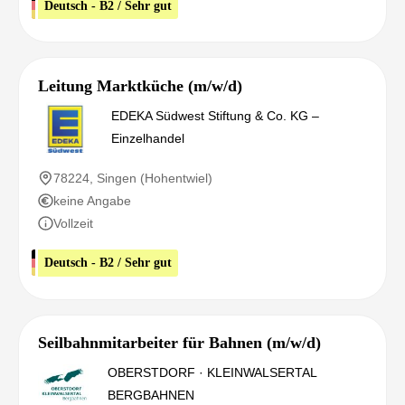
Deutsch - B2 / Sehr gut
Leitung Marktküche (m/w/d)
EDEKA Südwest Stiftung & Co. KG –
Einzelhandel
78224, Singen (Hohentwiel)
keine Angabe
Vollzeit
Deutsch - B2 / Sehr gut
Seilbahnmitarbeiter für Bahnen (m/w/d)
OBERSTDORF · KLEINWALSERTAL
BERGBAHNEN