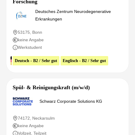
Forschung
Deutsches Zentrum Neurodegenerative
Erkrankungen
53175, Bonn
keine Angabe
Werkstudent
Deutsch - B2 / Sehr gut
Englisch - B2 / Sehr gut
Spül- & Reinigungskraft (m/w/d)
Schwarz Corporate Solutions KG
74172, Neckarsulm
keine Angabe
Vollzeit, Teilzeit